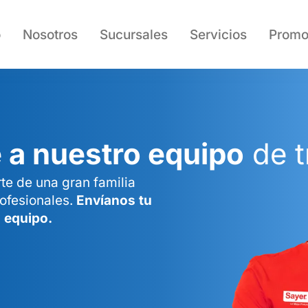
o
Nosotros
Sucursales
Servicios
Promo
 a nuestro equipo
de t
te de una gran familia
ofesionales.
Envíanos tu
 equipo.