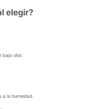
l elegir
?
 bajo olor.
os a la humedad.