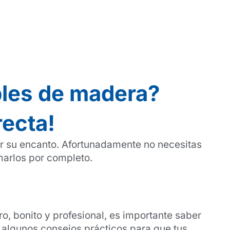
bles de madera?
recta!
er su encanto. Afortunadamente no necesitas
marlos por completo.
o, bonito y profesional, es importante saber
 algunos consejos prácticos para que tus