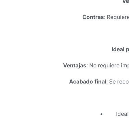
Ve
Contras
: Requier
Ideal 
Ventajas
: No requiere im
Acabado final
: Se rec
• Ideal pa